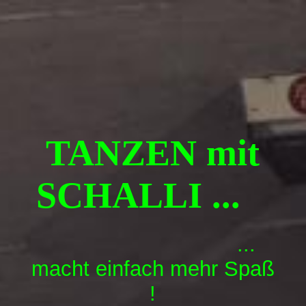
Über Uns
News
TANZEN mit
Wer ist Schalli
SCHALLI ...
Tanzkursangebot
...
Schalli´s KIDS
macht einfach mehr Spaß
!