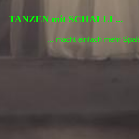
TANZEN mit SCHALLI ...
... macht einfach mehr Spaß